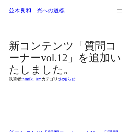
内
並木良和 光への道標
容
を
ス
新コンテンツ「質問コ
キ
ッ
ーナーvol.12」を追加い
プ
たしました。
執筆者:
namiki_ism
カテゴリ:
お知らせ