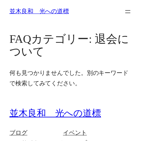
内
並木良和 光への道標
容
を
ス
FAQカテゴリー:
退会に
キ
ついて
ッ
プ
何も見つかりませんでした。別のキーワード
で検索してみてください。
並木良和 光への道標
ブログ
イベント